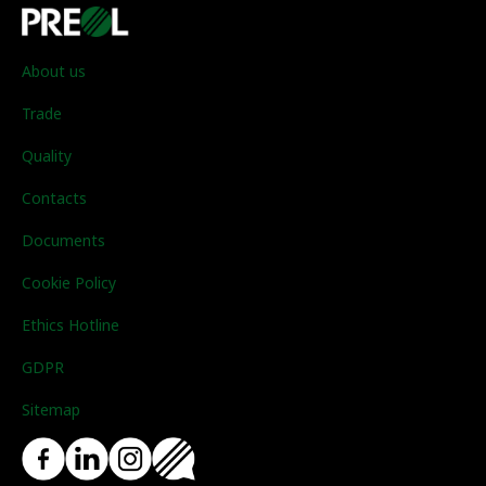
About us
Trade
Quality
Contacts
Documents
Cookie Policy
Ethics Hotline
GDPR
Sitemap