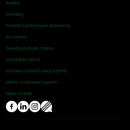
Kariéra
Kontakty
Povinně zveřejňované dokumenty
Ke stažení
Zásady používání cookies
Etická linka Tell Us
Ochrana osobních údajů (GDPR)
Vnitřní oznamovací systém
Mapa stránek