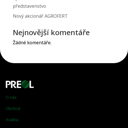
představenstvo
⁠Nový akcionář AGROFERT
Nejnovější komentáře
Žádné komentáře.
O nás
Obchod
Kvalita